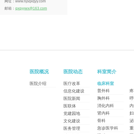
网址：www.njsqxqyy.com
邮箱：
qxqyywx@163.com
医院概况
医院动态
科室简介
医院介绍
医疗改革
临床科室
普外科
疼
信息化建设
胸外科
呼
医院新闻
消化内科
内
医联体
肾内科
妇
党建园地
骨科
泌
文化建设
急诊医学科
重
医务管理