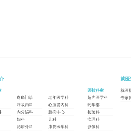
介
就医
室
医技科室
就医
疼痛门诊
老年医学科
超声医学科
专家
呼吸内科
心血管内科
药学部
科
内分泌科
脑病中心
检验科
妇科
儿科
病理科
泌尿外科
康复医学科
影像科