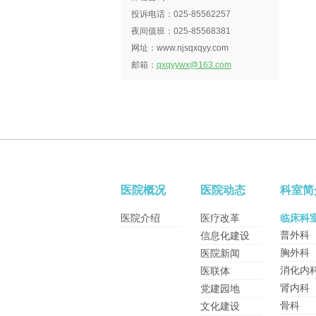
投诉电话：025-85562257
夜间值班：025-85568381
网址：www.njsqxqyy.com
邮箱：
qxqyywx@163.com
医院概况
医院动态
科室简
医院介绍
医疗改革
临床科
普外科
信息化建设
胸外科
医院新闻
消化内
医联体
肾内科
党建园地
骨科
文化建设